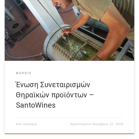
Ανάπτυξη Η Ένωση Συνεταιρισμών Θηραϊκών Προϊόντων,
Santo, ιδρύθηκε το 1947. Σήμερα αποτελεί έναν από τους
δυναμικότερους Συνεταιρισμούς της Ελλάδας με 1200 -μέλη.
Δέσμευση της Santo είναι η διαφύλαξη της τοπικής
παράδοσης και ιστορίας, η προστασία των παραδοσιακών
καλλιεργειών, η παραγωγή οίνων και παραδοσιακών τοπικών
προϊόντων Προστατευόμενης […]
ΦΟΡΕΊΣ
Ένωση Συνεταιρισμών
Θηραϊκών προϊόντων –
SantoWines
Από
evmagou
δημοσιευμένο
Νοέμβριος 11, 2019