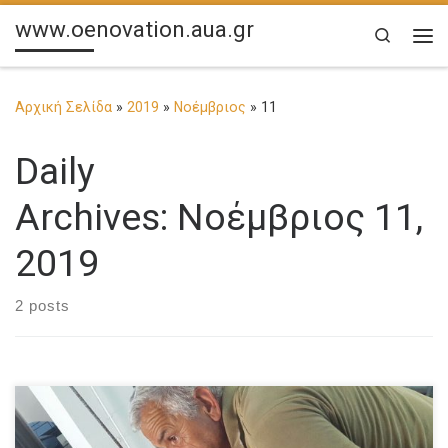
www.oenovation.aua.gr
Search
Με
Αρχική Σελίδα
»
2019
»
Νοέμβριος
»
11
Daily
Archives:
Νοέμβριος 11,
2019
2 posts
Συλλογικότητα, Ποιότητα, Αυθεντικότητα, Αειφόρος