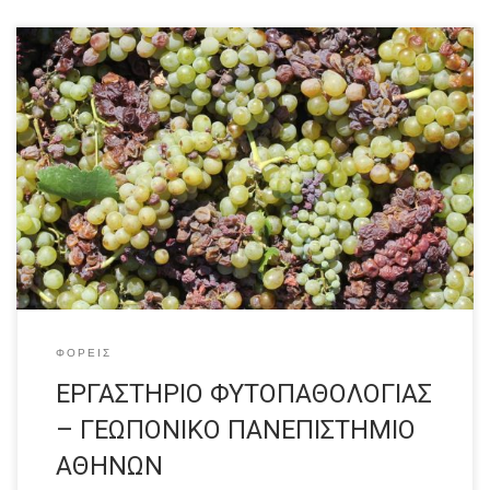
Το Εργαστήριο Φυτοπαθολογίας του Γεωπονικού
Πανεπιστημίου Αθηνών (ΕΦ-ΓΠΑ) ανήκει στον Τομέα
Φυτοπροστασίας και Περιβάλλοντος του τμήματος
Επιστήμης Φυτικής Παραγωγής. Ιδρύθηκε το 1943 και είναι
το αρχαιότερο Φυτοπαθολογικό Εργαστήριο των Ελληνικών
Πανεπιστημίων. Βρίσκεται στον 1ο όροφο του Κεντρικού
Κτιρίου Διοίκησης του ΓΠΑ και περιλαμβάνει 5 αίθουσες για
εργαστηριακή έρευνα, 2 αίθουσες […]
ΦΟΡΕΊΣ
ΕΡΓΑΣΤΗΡΙΟ ΦΥΤΟΠΑΘΟΛΟΓΙΑΣ
– ΓΕΩΠΟΝΙΚΟ ΠΑΝΕΠΙΣΤΗΜΙΟ
ΑΘΗΝΩΝ