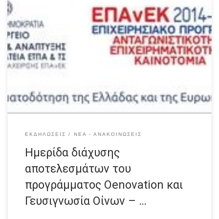
Ομιλίες 10.00 π.μ. Χαιρετισμός του Προέδρου της
Ένωσης Συνεταιρισμών Θηραϊκών Προϊόντων κ. Μάρκου
Καφούρου 10.10-10.20 Σταματίνα Καλλίθρακα,
Εργαστήριο Οινολογίας και Αλκοολούχων Ποτών, ΓΠΑ:
Σύντομη παρουσίαση του προγράμματος ‘Αξιοποίηση Νέας
Φυσικής Ελληνικής Χλωρίδας προς παραγωγή Οίνων Υψηλής
Ποιότητας’ (oenovation) 10.20-10.35 Ασπασία Νησιώτου,
ΕΛΓΟ ΔΗΜΗΤΡΑ: Απομόνωση και χαρακτηρισμός
ζυμοχλωρίδας των αμπελώνων […]
ΕΚΔΗΛΏΣΕΙΣ
ΝΈΑ - ΑΝΑΚΟΙΝΏΣΕΙΣ
Ημερίδα διάχυσης
αποτελεσμάτων του
προγράμματος Oenovation και
Γευσιγνωσία Οίνων – …