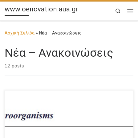
www.oenovation.aua.gr
Search
Με
Αρχική Σελίδα
»
Νέα – Ανακοινώσεις
Νέα – Ανακοινώσεις
12 posts
Click Here to see the document