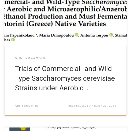
Click Here to see the document
ΑΠΟΤΕΛΈΣΜΑΤΑ
Trials of Commercial- and Wild-
Type Saccharomyces cerevisiae
Strains under Aerobic …
Από
oenovation
δημοσιευμένο
Απρίλιος 23, 2024