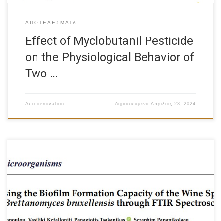
ΑΠΟΤΕΛΈΣΜΑΤΑ
Effect of Myclobutanil Pesticide
on the Physiological Behavior of
Two …
Από
oenovation
δημοσιευμένο
Απρίλιος 23, 2024
Click Here to see the document