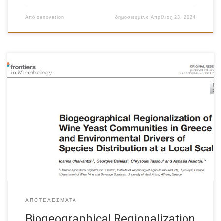
Από
oenovation
δημοσιευμένο
Απρίλιος 23, 2024
Click Here to see the document
ΑΠΟΤΕΛΈΣΜΑΤΑ
Biogeographical Regionalization