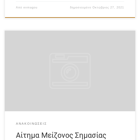
Από
evmagou
δημοσιευμένο
Οκτώβριος 27, 2021
Στις 19/12/2020 υποβλήθηκε Αίτημα Μείζονος Σημασίας με
αριθμό ενέργειας 4069742. Το βασικό ζητούμενο ήταν η
χρονική παράταση υλοποίησης του έργου από τους 36 μήνες
στους 47 μήνες από την ημερομηνία ένταξης (18/7/2018),
λόγω των δυσκολιών που δημιούργησε η πανδημία. Η Ειδική
Υπηρεσία Διαχείρισης και Εφαρμογής Δράσεων στους τομείς
Έρευνας, Τεχνολογικής […]
ΑΝΑΚΟΙΝΏΣΕΙΣ
Αίτημα Μείζονος Σημασίας