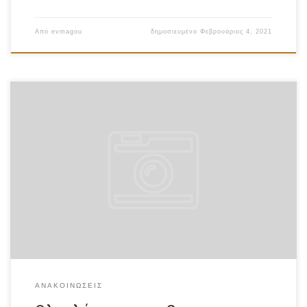
Από
evmagou
δημοσιευμένο
Φεβρουάριος 4, 2021
Ολοκληρώθηκε η 2η ενδιάμεση Έκθεση Επαλήθευσης του
έργου, η οποία κατατέθηκε από τo Όργανο Επαλήθευσης με
το Α.Π. ΕΥΔΕ ΕΤΑΚ 6132/29-12-2020 και εγκρίθηκε από τον
Γενικό Γραμματέα Έρευνας και Τεχνολογίας με το με αρ. πρ.
ΥΣ 1488/29-12-2020 Έγκρισης. Στη συνέχεια, εγκρίθηκαν και
πραγματοποιήθηκαν οι πληρωμές που προκύπτουν από την
2η […]
ΑΝΑΚΟΙΝΏΣΕΙΣ